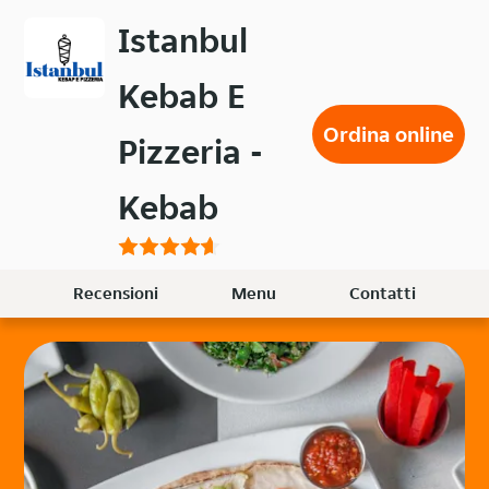
Passa
Istanbul
al
contenuto
Kebab E
principale
Ordina online
Pizzeria -
Kebab
Recensioni
Menu
Contatti